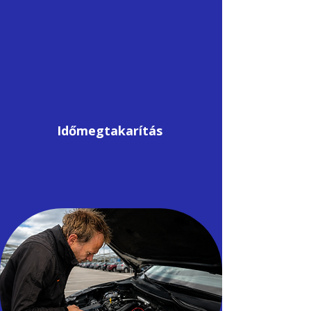
Időmegtakarítás