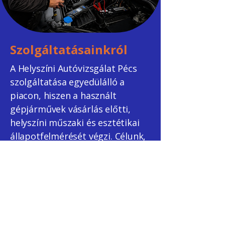
Szolgáltatásainkról
A Helyszíni Autóvizsgálat Pécs
szolgáltatása egyedülálló a
piacon, hiszen a használt
gépjárművek vásárlás előtti,
helyszíni műszaki és esztétikai
állapotfelmérését végzi. Célunk,
hogy az átvizsgálás
időpontjában fennálló állapotot
objektíven bemutassuk, és
feltárjuk az észlelhető műszaki,
esztétikai és biztonsági
kockázatokat. Így Ön elkerülheti