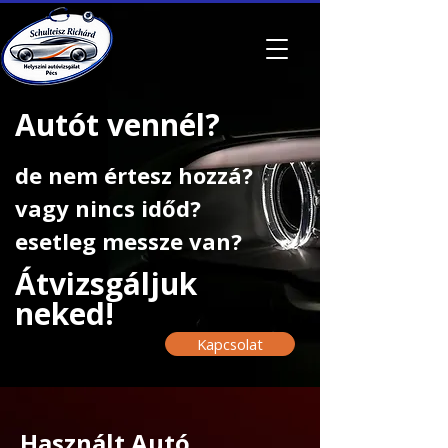
Autót vennél?
de nem értesz hozzá?
vagy nincs időd?
esetleg messze van?
Átvizsgáljuk
neked!
Kapcsolat
Használt Autó